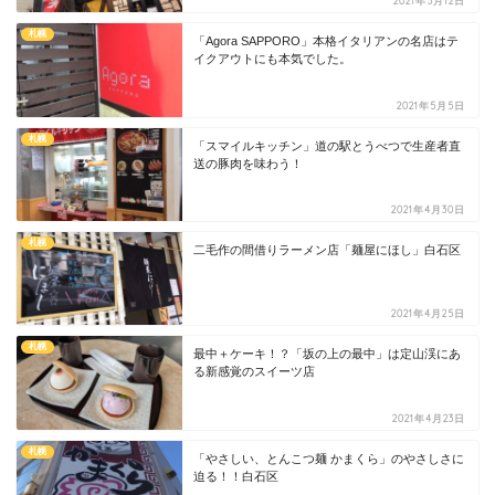
2021年5月12日
札幌
「Agora SAPPORO」本格イタリアンの名店はテ
イクアウトにも本気でした。
2021年5月5日
札幌
「スマイルキッチン」道の駅とうべつで生産者直
送の豚肉を味わう！
2021年4月30日
札幌
二毛作の間借りラーメン店「麺屋にほし」白石区
2021年4月25日
札幌
最中＋ケーキ！？「坂の上の最中」は定山渓にあ
る新感覚のスイーツ店
2021年4月23日
札幌
「やさしい、とんこつ麺 かまくら」のやさしさに
迫る！！白石区