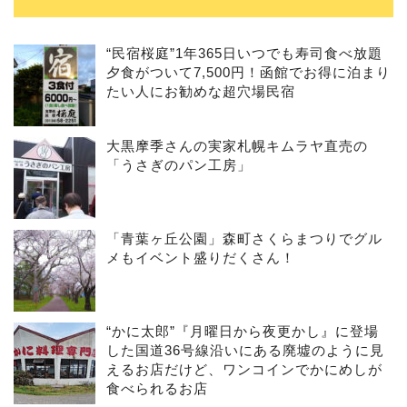
“民宿桜庭”1年365日いつでも寿司食べ放題
夕食がついて7,500円！函館でお得に泊まり
たい人にお勧めな超穴場民宿
大黒摩季さんの実家札幌キムラヤ直売の
「うさぎのパン工房」
「青葉ヶ丘公園」森町さくらまつりでグル
メもイベント盛りだくさん！
“かに太郎”『月曜日から夜更かし』に登場
した国道36号線沿いにある廃墟のように見
えるお店だけど、ワンコインでかにめしが
食べられるお店