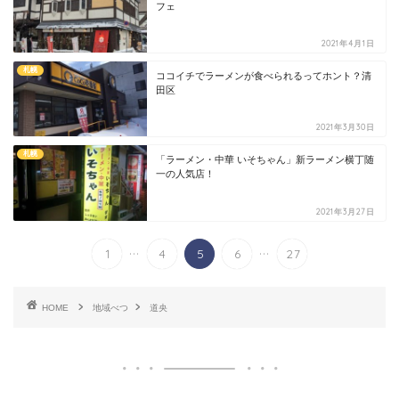
フェ
2021年4月1日
札幌
ココイチでラーメンが食べられるってホント？清
田区
2021年3月30日
札幌
「ラーメン・中華 いそちゃん」新ラーメン横丁随
一の人気店！
2021年3月27日
...
...
1
4
5
6
27
HOME
地域べつ
道央