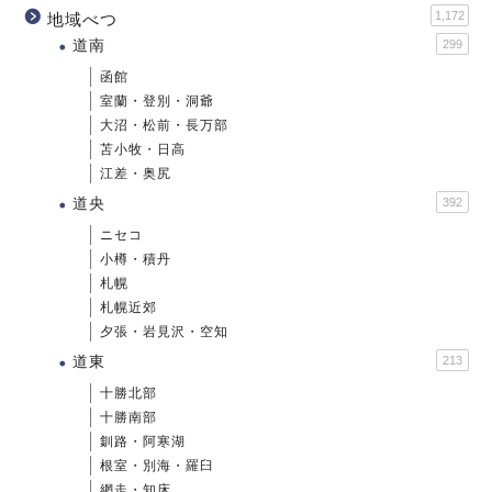
1,172
地域べつ
道南
299
函館
室蘭・登別・洞爺
大沼・松前・長万部
苫小牧・日高
江差・奥尻
道央
392
ニセコ
小樽・積丹
札幌
札幌近郊
夕張・岩見沢・空知
道東
213
十勝北部
十勝南部
釧路・阿寒湖
根室・別海・羅臼
網走・知床