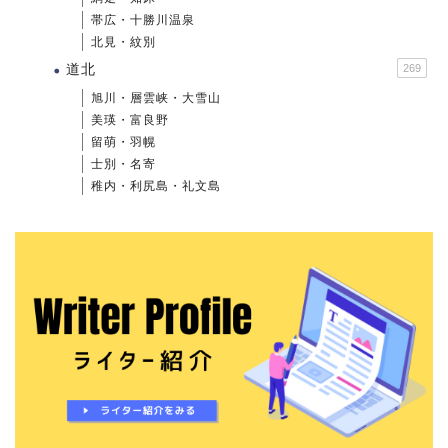
帯広・十勝川温泉
北見・紋別
道北
269
旭川・層雲峡・大雪山
美瑛・富良野
留萌・羽幌
士別・名寄
稚内・利尻島・礼文島