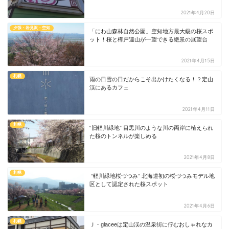
2021年4月20日
夕張・岩見沢・空知
「にわ山森林自然公園」空知地方最大級の桜スポ
ット！桜と樺戸連山が一望できる絶景の展望台
2021年4月15日
札幌
雨の日雪の日だからこそ出かけたくなる！？定山
渓にあるカフェ
2021年4月11日
札幌
“旧軽川緑地” 目黒川のような川の両岸に植えられ
た桜のトンネルが楽しめる
2021年4月8日
札幌
“軽川緑地桜づつみ” 北海道初の桜づつみモデル地
区として認定された桜スポット
2021年4月6日
札幌
Ｊ・glaceeは定山渓の温泉街に佇むおしゃれなカ