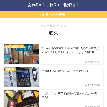
あれDo！これDo！北海道！
ライターさん募集！
― CATEGORY ―
道央
夕張・岩見沢・空知
“カネイ池内商店”砂川中央市場にある魚屋直営だ
からネタよし味よしボリュームよしの海鮮丼
2021年5月18日
札幌近郊
新篠津村民の憩いのお店「食事処いくや」
2021年5月16日
札幌
「ポレポレ」1978年創業の老舗スープカレー店
白石区