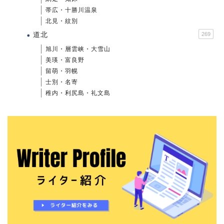
帯広・十勝川温泉
北見・紋別
道北
269
旭川・層雲峡・大雪山
美瑛・富良野
留萌・羽幌
士別・名寄
稚内・利尻島・礼文島