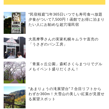
“民宿桜庭”1年365日いつでも寿司食べ放題
夕食がついて7,500円！函館でお得に泊まり
たい人にお勧めな超穴場民宿
大黒摩季さんの実家札幌キムラヤ直売の
「うさぎのパン工房」
「青葉ヶ丘公園」森町さくらまつりでグル
メもイベント盛りだくさん！
“あまりょうの滝展望台”７合目リフトから
わずか360m！大雪山の美しい紅葉が見渡せ
る展望スポット