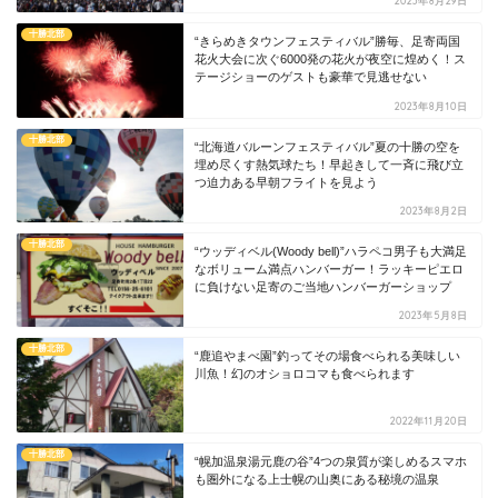
2023年8月29日
十勝北部
“きらめきタウンフェスティバル”勝毎、足寄両国
花火大会に次ぐ6000発の花火が夜空に煌めく！ス
テージショーのゲストも豪華で見逃せない
2023年8月10日
十勝北部
“北海道バルーンフェスティバル”夏の十勝の空を
埋め尽くす熱気球たち！早起きして一斉に飛び立
つ迫力ある早朝フライトを見よう
2023年8月2日
十勝北部
“ウッディベル(Woody bell)”ハラペコ男子も大満足
なボリューム満点ハンバーガー！ラッキーピエロ
に負けない足寄のご当地ハンバーガーショップ
2023年5月8日
十勝北部
“鹿追やまべ園”釣ってその場食べられる美味しい
川魚！幻のオショロコマも食べられます
2022年11月20日
十勝北部
“幌加温泉湯元鹿の谷”4つの泉質が楽しめるスマホ
も圏外になる上士幌の山奥にある秘境の温泉