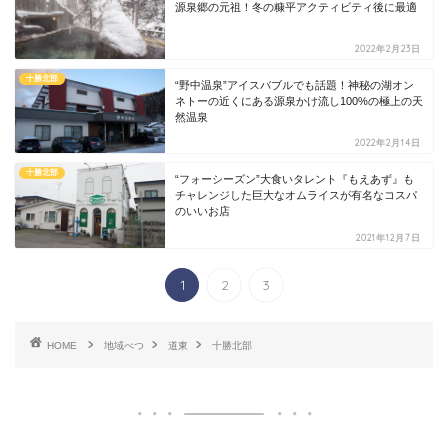
源泉郷の元祖！冬の糠平アクティビティ後に最適
2022年2月23日
十勝北部
“野中温泉”アイスバブルでも話題！神秘の湖オン
ネトーの近くにある源泉かけ流し100%の極上の天
然温泉
2022年2月14日
十勝北部
“フォーシーズン”大食いタレント『もえあず』も
チャレンジした巨大なオムライスが有名なコスパ
のいいお店
2021年12月7日
1
2
3
HOME
地域べつ
道東
十勝北部