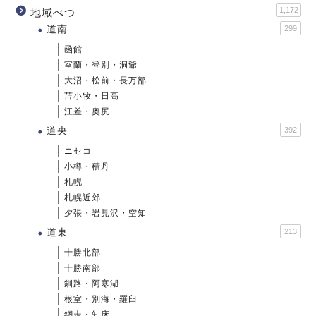
1,172
地域べつ
道南
299
函館
室蘭・登別・洞爺
大沼・松前・長万部
苫小牧・日高
江差・奥尻
道央
392
ニセコ
小樽・積丹
札幌
札幌近郊
夕張・岩見沢・空知
道東
213
十勝北部
十勝南部
釧路・阿寒湖
根室・別海・羅臼
網走・知床