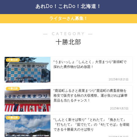
あれDo！これDo！北海道！
ライターさん募集！
― CATEGORY ―
十勝北部
十勝北部
“うまいっしょ「しんとく」大雪まつり”新得町で
採れた農作物が詰め放題！
2023年9月21日
十勝北部
“鹿追町ふるさと産業まつり”鹿追町の農畜産物を
格安で販売する秋の大収穫祭。運が良ければ豪華
景品も当たるチャンス！
2023年9月3日
十勝北部
“しんとく新そば祭り”『とれたて』『挽きたて』
『打ちたて』『茹でたて』の『4たてそば』を堪能
できる十勝最大のそば祭り