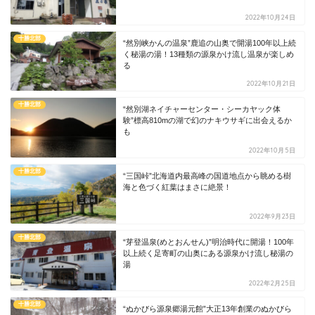
2022年10月24日
十勝北部
“然別峡かんの温泉”鹿追の山奥で開湯100年以上続
く秘湯の湯！13種類の源泉かけ流し温泉が楽しめ
る
2022年10月21日
十勝北部
“然別湖ネイチャーセンター・シーカヤック体
験”標高810mの湖で幻のナキウサギに出会えるか
も
2022年10月5日
十勝北部
“三国峠”北海道内最高峰の国道地点から眺める樹
海と色づく紅葉はまさに絶景！
2022年9月23日
十勝北部
“芽登温泉(めとおんせん)”明治時代に開湯！100年
以上続く足寄町の山奥にある源泉かけ流し秘湯の
湯
2022年2月25日
十勝北部
“ぬかびら源泉郷湯元館”大正13年創業のぬかびら