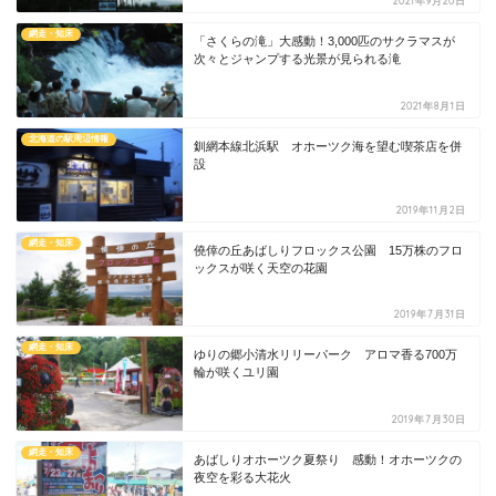
2021年9月20日
網走・知床
「さくらの滝」大感動！3,000匹のサクラマスが
次々とジャンプする光景が見られる滝
2021年8月1日
北海道の駅周辺情報
釧網本線北浜駅 オホーツク海を望む喫茶店を併
設
2019年11月2日
網走・知床
僥倖の丘あばしりフロックス公園 15万株のフロ
ックスが咲く天空の花園
2019年7月31日
網走・知床
ゆりの郷小清水リリーパーク アロマ香る700万
輪が咲くユリ園
2019年7月30日
網走・知床
あばしりオホーツク夏祭り 感動！オホーツクの
夜空を彩る大花火