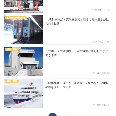
2019年1月15日
北海道の駅周辺情報
「JR釧網本線・流氷物語号」日本で唯一流氷が見
られる鉄路
2019年1月14日
網走・知床
「オホーツク流氷館」一年中流氷が楽しむことが
できます
2019年1月13日
網走・知床
「砕氷船オーロラ号」知床連山を眺めながら流氷
の海をクルージング
2019年1月12日