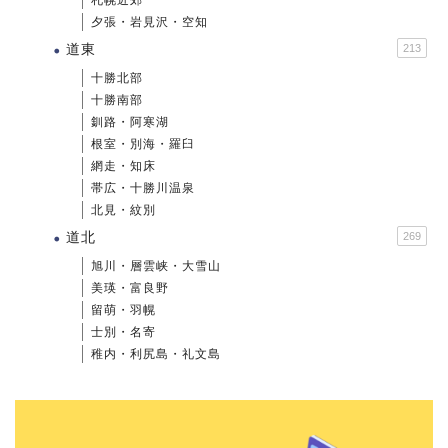
札幌近郊
夕張・岩見沢・空知
道東
213
十勝北部
十勝南部
釧路・阿寒湖
根室・別海・羅臼
網走・知床
帯広・十勝川温泉
北見・紋別
道北
269
旭川・層雲峡・大雪山
美瑛・富良野
留萌・羽幌
士別・名寄
稚内・利尻島・礼文島