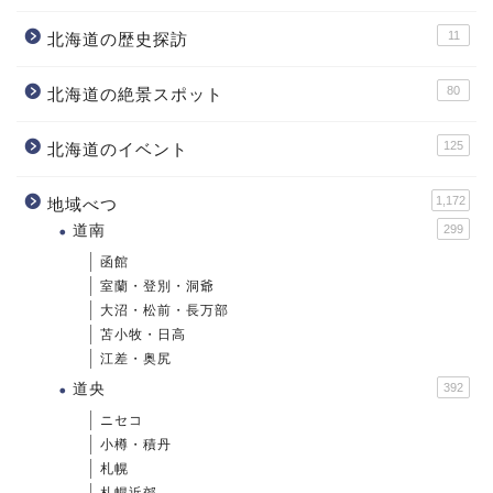
11
北海道の歴史探訪
80
北海道の絶景スポット
125
北海道のイベント
1,172
地域べつ
道南
299
函館
室蘭・登別・洞爺
大沼・松前・長万部
苫小牧・日高
江差・奥尻
道央
392
ニセコ
小樽・積丹
札幌