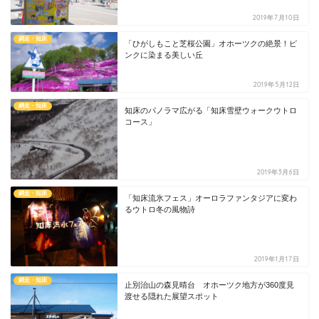
2019年7月10日
網走・知床
「ひがしもこと芝桜公園」オホーツクの絶景！ピ
ンクに染まる美しい丘
2019年5月12日
網走・知床
知床のパノラマ広がる「知床雪壁ウォークウトロ
コース」
2019年3月6日
網走・知床
「知床流氷フェス」オーロラファンタジアに変わ
るウトロ冬の風物詩
2019年1月17日
網走・知床
止別治山の森見晴台 オホーツク地方が360度見
渡せる隠れた展望スポット