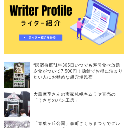
“民宿桜庭”1年365日いつでも寿司食べ放題
夕食がついて7,500円！函館でお得に泊まり
たい人にお勧めな超穴場民宿
大黒摩季さんの実家札幌キムラヤ直売の
「うさぎのパン工房」
「青葉ヶ丘公園」森町さくらまつりでグル