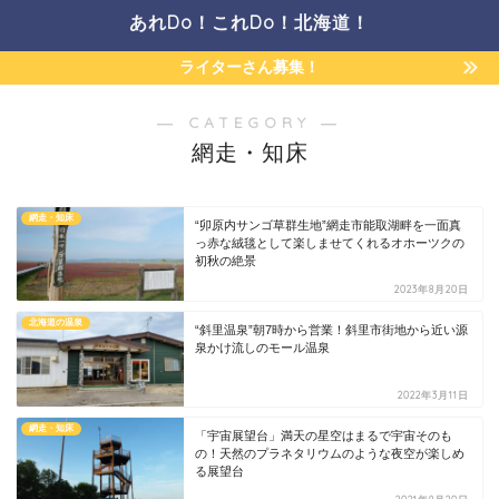
あれDo！これDo！北海道！
ライターさん募集！
― CATEGORY ―
網走・知床
網走・知床
“卯原内サンゴ草群生地”網走市能取湖畔を一面真
っ赤な絨毯として楽しませてくれるオホーツクの
初秋の絶景
2023年8月20日
北海道の温泉
“斜里温泉”朝7時から営業！斜里市街地から近い源
泉かけ流しのモール温泉
2022年3月11日
網走・知床
「宇宙展望台」満天の星空はまるで宇宙そのも
の！天然のプラネタリウムのような夜空が楽しめ
る展望台