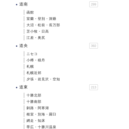
道南
299
函館
室蘭・登別・洞爺
大沼・松前・長万部
苫小牧・日高
江差・奥尻
道央
392
ニセコ
小樽・積丹
札幌
札幌近郊
夕張・岩見沢・空知
道東
213
十勝北部
十勝南部
釧路・阿寒湖
根室・別海・羅臼
網走・知床
帯広・十勝川温泉