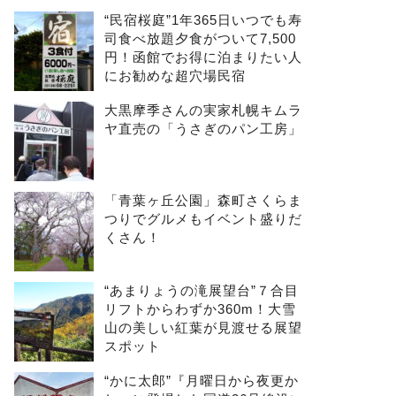
“民宿桜庭”1年365日いつでも寿
司食べ放題夕食がついて7,500
円！函館でお得に泊まりたい人
にお勧めな超穴場民宿
大黒摩季さんの実家札幌キムラ
ヤ直売の「うさぎのパン工房」
「青葉ヶ丘公園」森町さくらま
つりでグルメもイベント盛りだ
くさん！
“あまりょうの滝展望台”７合目
リフトからわずか360m！大雪
山の美しい紅葉が見渡せる展望
スポット
“かに太郎”『月曜日から夜更か