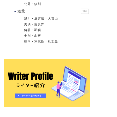
北見・紋別
道北
269
旭川・層雲峡・大雪山
美瑛・富良野
留萌・羽幌
士別・名寄
稚内・利尻島・礼文島