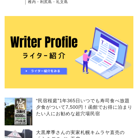
稚内・利尻島・礼文島
“民宿桜庭”1年365日いつでも寿司食べ放題
夕食がついて7,500円！函館でお得に泊まり
たい人にお勧めな超穴場民宿
大黒摩季さんの実家札幌キムラヤ直売の