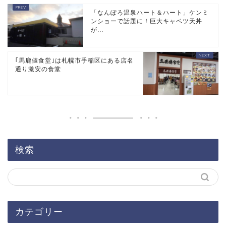
「なんぽろ温泉ハート＆ハート」ケンミ
ンショーで話題に！巨大キャベツ天丼
が...
｢馬鹿値食堂｣は札幌市手稲区にある店名
通り激安の食堂
検索
カテゴリー