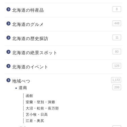
8
北海道の特産品
448
北海道のグルメ
11
北海道の歴史探訪
80
北海道の絶景スポット
125
北海道のイベント
1,172
地域べつ
道南
299
函館
室蘭・登別・洞爺
大沼・松前・長万部
苫小牧・日高
江差・奥尻