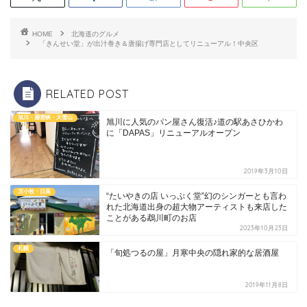
HOME
北海道のグルメ
「きんせい堂」が出汁巻き＆唐揚げ専門店としてリニューアル！中央区
RELATED POST
旭川・層雲峡・大雪山
旭川に人気のパン屋さん復活♪道の駅あさひかわ
に「DAPAS」リニューアルオープン
2019年3月10日
苫小牧・日高
“たいやきの店 いっぷく堂”幻のシンガーとも言わ
れた北海道出身の超大物アーティストも来店した
ことがある鵡川町のお店
2023年10月23日
札幌
「旬処つるの屋」月寒中央の隠れ家的な居酒屋
2019年11月8日