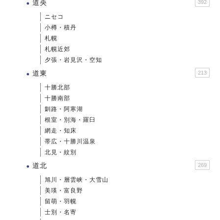
道央
392
ニセコ
小樽・積丹
札幌
札幌近郊
夕張・岩見沢・空知
道東
213
十勝北部
十勝南部
釧路・阿寒湖
根室・別海・羅臼
網走・知床
帯広・十勝川温泉
北見・紋別
道北
269
旭川・層雲峡・大雪山
美瑛・富良野
留萌・羽幌
士別・名寄