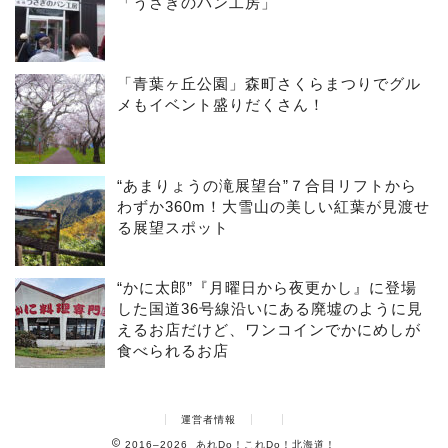
「うさぎのパン工房」
「青葉ヶ丘公園」森町さくらまつりでグル
メもイベント盛りだくさん！
“あまりょうの滝展望台”７合目リフトから
わずか360m！大雪山の美しい紅葉が見渡せ
る展望スポット
“かに太郎”『月曜日から夜更かし』に登場
した国道36号線沿いにある廃墟のように見
えるお店だけど、ワンコインでかにめしが
食べられるお店
運営者情報
2016–2026 あれDo！これDo！北海道！