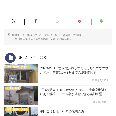
HOME
地域べつ
道北
旭川・層雲峡・大雪山
旭川市の秘境にある天然温泉「21世紀の森の湯」
RELATED POST
旭川・層雲峡・大雪山
“SNOW LAB”自家製シロップたっぷりなフワフワ
かき氷！営業は5～9月までの夏期間限定
2022年7月22日
北海道の温泉
「祝梅温泉(しゅくばいおんせん)」千歳空港近く
にある秘湯！モール泉が堪能できる美肌の湯
2020年9月16日
旭川・層雲峡・大雪山
平田こうじ店 96年の伝統の力