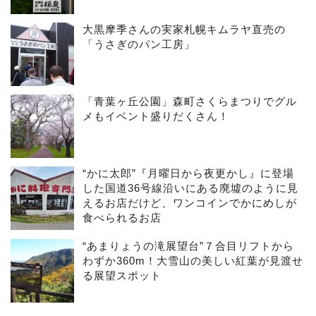
大黒摩季さんの実家札幌キムラヤ直売の
「うさぎのパン工房」
「青葉ヶ丘公園」森町さくらまつりでグル
メもイベント盛りだくさん！
“かに太郎”『月曜日から夜更かし』に登場
した国道36号線沿いにある廃墟のように見
えるお店だけど、ワンコインでかにめしが
食べられるお店
“あまりょうの滝展望台”７合目リフトから
わずか360m！大雪山の美しい紅葉が見渡せ
る展望スポット