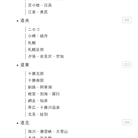
苫小牧・日高
江差・奥尻
道央
392
ニセコ
小樽・積丹
札幌
札幌近郊
夕張・岩見沢・空知
道東
213
十勝北部
十勝南部
釧路・阿寒湖
根室・別海・羅臼
網走・知床
帯広・十勝川温泉
北見・紋別
道北
269
旭川・層雲峡・大雪山