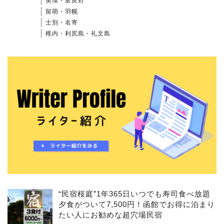
美瑛・富良野
留萌・羽幌
士別・名寄
稚内・利尻島・礼文島
“民宿桜庭”1年365日いつでも寿司食べ放題
夕食がついて7,500円！函館でお得に泊まり
たい人にお勧めな超穴場民宿