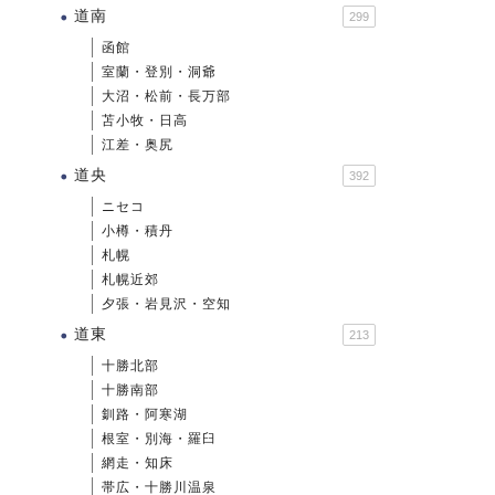
道南
299
函館
室蘭・登別・洞爺
大沼・松前・長万部
苫小牧・日高
江差・奥尻
道央
392
ニセコ
小樽・積丹
札幌
札幌近郊
夕張・岩見沢・空知
道東
213
十勝北部
十勝南部
釧路・阿寒湖
根室・別海・羅臼
網走・知床
帯広・十勝川温泉