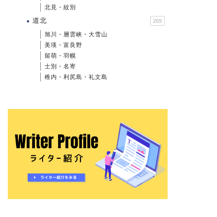
北見・紋別
道北
269
旭川・層雲峡・大雪山
美瑛・富良野
留萌・羽幌
士別・名寄
稚内・利尻島・礼文島