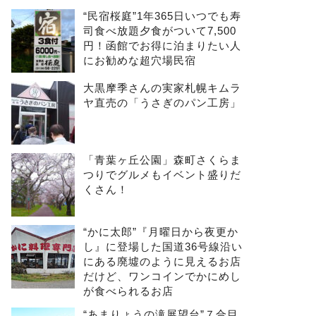
“民宿桜庭”1年365日いつでも寿
司食べ放題夕食がついて7,500
円！函館でお得に泊まりたい人
にお勧めな超穴場民宿
大黒摩季さんの実家札幌キムラ
ヤ直売の「うさぎのパン工房」
「青葉ヶ丘公園」森町さくらま
つりでグルメもイベント盛りだ
くさん！
“かに太郎”『月曜日から夜更か
し』に登場した国道36号線沿い
にある廃墟のように見えるお店
だけど、ワンコインでかにめし
が食べられるお店
“あまりょうの滝展望台”７合目