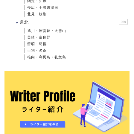
網走・知床
帯広・十勝川温泉
北見・紋別
道北
269
旭川・層雲峡・大雪山
美瑛・富良野
留萌・羽幌
士別・名寄
稚内・利尻島・礼文島