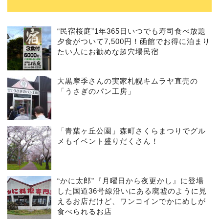
“民宿桜庭”1年365日いつでも寿司食べ放題
夕食がついて7,500円！函館でお得に泊まり
たい人にお勧めな超穴場民宿
大黒摩季さんの実家札幌キムラヤ直売の
「うさぎのパン工房」
「青葉ヶ丘公園」森町さくらまつりでグル
メもイベント盛りだくさん！
“かに太郎”『月曜日から夜更かし』に登場
した国道36号線沿いにある廃墟のように見
えるお店だけど、ワンコインでかにめしが
食べられるお店