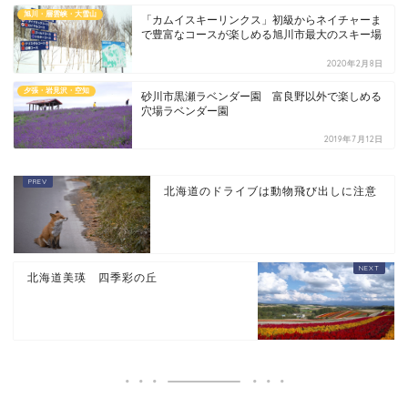
旭川・層雲峡・大雪山
「カムイスキーリンクス」初級からネイチャーま
で豊富なコースが楽しめる旭川市最大のスキー場
2020年2月8日
夕張・岩見沢・空知
砂川市黒瀬ラベンダー園 富良野以外で楽しめる
穴場ラベンダー園
2019年7月12日
北海道のドライブは動物飛び出しに注意
北海道美瑛 四季彩の丘