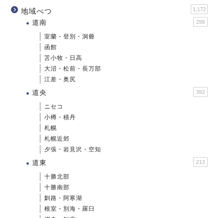
1,172
地域べつ
道南
299
室蘭・登別・洞爺
函館
苫小牧・日高
大沼・松前・長万部
江差・奥尻
道央
392
ニセコ
小樽・積丹
札幌
札幌近郊
夕張・岩見沢・空知
道東
213
十勝北部
十勝南部
釧路・阿寒湖
根室・別海・羅臼