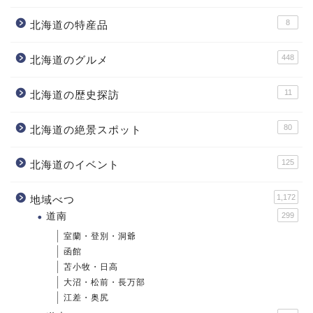
8
北海道の特産品
448
北海道のグルメ
11
北海道の歴史探訪
80
北海道の絶景スポット
125
北海道のイベント
1,172
地域べつ
道南
299
室蘭・登別・洞爺
函館
苫小牧・日高
大沼・松前・長万部
江差・奥尻