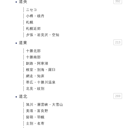
道央
392
ニセコ
小樽・積丹
札幌
札幌近郊
夕張・岩見沢・空知
道東
213
十勝北部
十勝南部
釧路・阿寒湖
根室・別海・羅臼
網走・知床
帯広・十勝川温泉
北見・紋別
道北
269
旭川・層雲峡・大雪山
美瑛・富良野
留萌・羽幌
士別・名寄