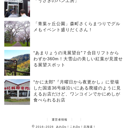
「うさぎのパン工房」
「青葉ヶ丘公園」森町さくらまつりでグル
メもイベント盛りだくさん！
“あまりょうの滝展望台”７合目リフトから
わずか360m！大雪山の美しい紅葉が見渡せ
る展望スポット
“かに太郎”『月曜日から夜更かし』に登場
した国道36号線沿いにある廃墟のように見
えるお店だけど、ワンコインでかにめしが
食べられるお店
運営者情報
2016–2026 あれDo！これDo！北海道！