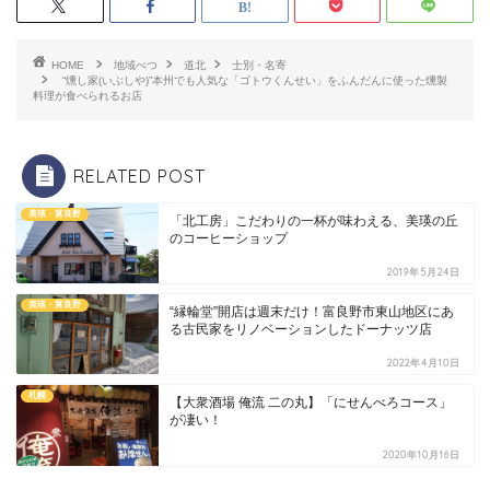
HOME
地域べつ
道北
士別・名寄
“燻し家(いぶしや)”本州でも人気な「ゴトウくんせい」をふんだんに使った燻製
料理が食べられるお店
RELATED POST
美瑛・富良野
「北工房」こだわりの一杯が味わえる、美瑛の丘
のコーヒーショップ
2019年5月24日
美瑛・富良野
“縁輪堂”開店は週末だけ！富良野市東山地区にあ
る古民家をリノベーションしたドーナッツ店
2022年4月10日
札幌
【大衆酒場 俺流 二の丸】「にせんべろコース」
が凄い！
2020年10月16日