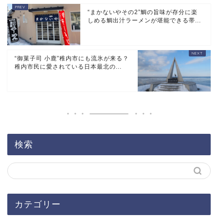
“まかないやその2”鯛の旨味が存分に楽
しめる鯛出汁ラーメンが堪能できる帯...
“御菓子司 小鹿”稚内市にも流氷が来る？
稚内市民に愛されている日本最北の...
検索
カテゴリー