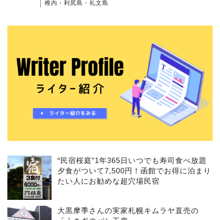
稚内・利尻島・礼文島
“民宿桜庭”1年365日いつでも寿司食べ放題
夕食がついて7,500円！函館でお得に泊まり
たい人にお勧めな超穴場民宿
大黒摩季さんの実家札幌キムラヤ直売の