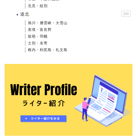
北見・紋別
道北
269
旭川・層雲峡・大雪山
美瑛・富良野
留萌・羽幌
士別・名寄
稚内・利尻島・礼文島