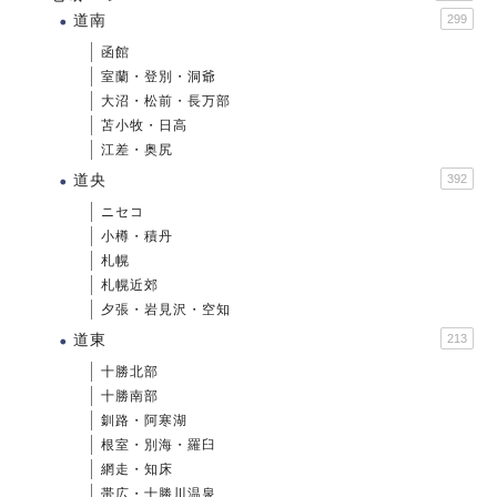
道南
299
函館
室蘭・登別・洞爺
大沼・松前・長万部
苫小牧・日高
江差・奥尻
道央
392
ニセコ
小樽・積丹
札幌
札幌近郊
夕張・岩見沢・空知
道東
213
十勝北部
十勝南部
釧路・阿寒湖
根室・別海・羅臼
網走・知床
帯広・十勝川温泉