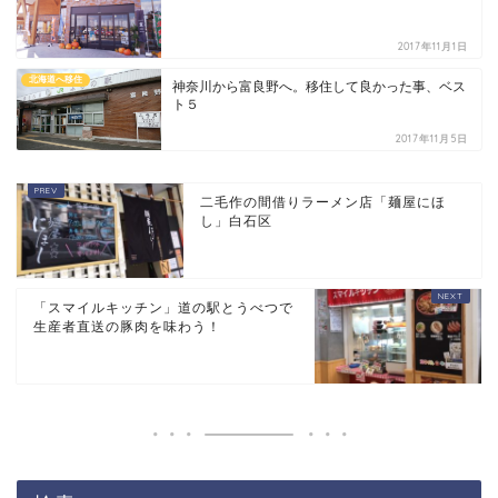
2017年11月1日
北海道へ移住
神奈川から富良野へ。移住して良かった事、ベス
ト５
2017年11月5日
二毛作の間借りラーメン店「麺屋にほ
し」白石区
「スマイルキッチン」道の駅とうべつで
生産者直送の豚肉を味わう！