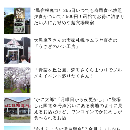
“民宿桜庭”1年365日いつでも寿司食べ放題
夕食がついて7,500円！函館でお得に泊まり
たい人にお勧めな超穴場民宿
大黒摩季さんの実家札幌キムラヤ直売の
「うさぎのパン工房」
「青葉ヶ丘公園」森町さくらまつりでグル
メもイベント盛りだくさん！
“かに太郎”『月曜日から夜更かし』に登場
した国道36号線沿いにある廃墟のように見
えるお店だけど、ワンコインでかにめしが
食べられるお店
“あまりょうの滝展望台”７合目リフトから