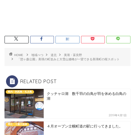
HOME
地域べつ
道北
美瑛・富良野
「憩ヶ森公園」美瑛の町並みと大雪山連峰が一望できる美瑛町の桜スポット
RELATED POST
稚内・利尻島・礼文島
クッチャロ湖 数千羽の白鳥が羽を休める白鳥の
湖
2019年4月1日
帯広・十勝川温泉
４月オープン士幌町道の駅に行ってきました。