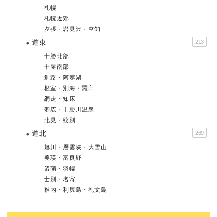
札幌
札幌近郊
夕張・岩見沢・空知
道東
213
十勝北部
十勝南部
釧路・阿寒湖
根室・別海・羅臼
網走・知床
帯広・十勝川温泉
北見・紋別
道北
269
旭川・層雲峡・大雪山
美瑛・富良野
留萌・羽幌
士別・名寄
稚内・利尻島・礼文島