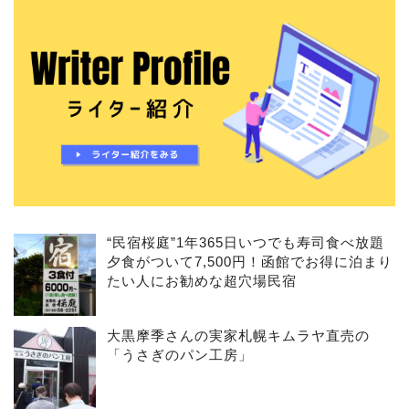
“民宿桜庭”1年365日いつでも寿司食べ放題
夕食がついて7,500円！函館でお得に泊まり
たい人にお勧めな超穴場民宿
大黒摩季さんの実家札幌キムラヤ直売の
「うさぎのパン工房」