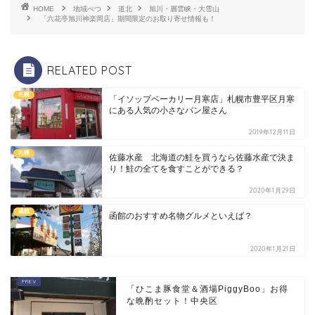
HOME
地域べつ
道北
旭川・層雲峡・大雪山
「六花亭旭川神楽岡店」期間限定のお取り寄せ情報も！
RELATED POST
札幌
「イソップベーカリー月寒店」札幌市豊平区月寒
にある人気の小さなパン屋さん
2019年12月11日
札幌
佐藤水産 北海道の鮭を買うなら佐藤水産で決ま
り！鮭の全てを食すことができる？
2020年1月29日
函館
函館のおすすめ名物グルメといえば？
2020年1月21日
「ひこま豚食堂＆酒場PiggyBoo」お得
な晩酌セット！中央区