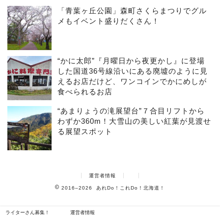
「青葉ヶ丘公園」森町さくらまつりでグル
メもイベント盛りだくさん！
“かに太郎”『月曜日から夜更かし』に登場
した国道36号線沿いにある廃墟のように見
えるお店だけど、ワンコインでかにめしが
食べられるお店
“あまりょうの滝展望台”７合目リフトから
わずか360m！大雪山の美しい紅葉が見渡せ
る展望スポット
運営者情報
2016–2026 あれDo！これDo！北海道！
ライターさん募集！
運営者情報