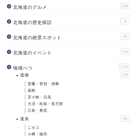
448
北海道のグルメ
11
北海道の歴史探訪
80
北海道の絶景スポット
125
北海道のイベント
1,172
地域べつ
道南
299
室蘭・登別・洞爺
函館
苫小牧・日高
大沼・松前・長万部
江差・奥尻
道央
392
ニセコ
小樽・積丹