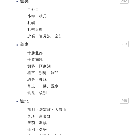
道央
392
ニセコ
小樽・積丹
札幌
札幌近郊
夕張・岩見沢・空知
道東
213
十勝北部
十勝南部
釧路・阿寒湖
根室・別海・羅臼
網走・知床
帯広・十勝川温泉
北見・紋別
道北
269
旭川・層雲峡・大雪山
美瑛・富良野
留萌・羽幌
士別・名寄