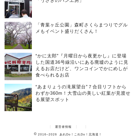
「うさぎのパン工房」
「青葉ヶ丘公園」森町さくらまつりでグル
メもイベント盛りだくさん！
“かに太郎”『月曜日から夜更かし』に登場
した国道36号線沿いにある廃墟のように見
えるお店だけど、ワンコインでかにめしが
食べられるお店
“あまりょうの滝展望台”７合目リフトから
わずか360m！大雪山の美しい紅葉が見渡せ
る展望スポット
運営者情報
2016–2026 あれDo！これDo！北海道！