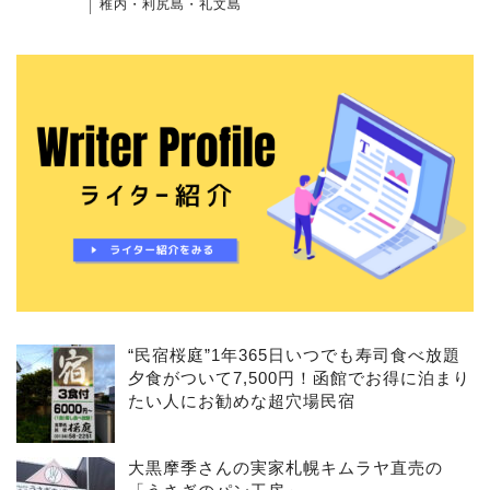
稚内・利尻島・礼文島
“民宿桜庭”1年365日いつでも寿司食べ放題
夕食がついて7,500円！函館でお得に泊まり
たい人にお勧めな超穴場民宿
大黒摩季さんの実家札幌キムラヤ直売の