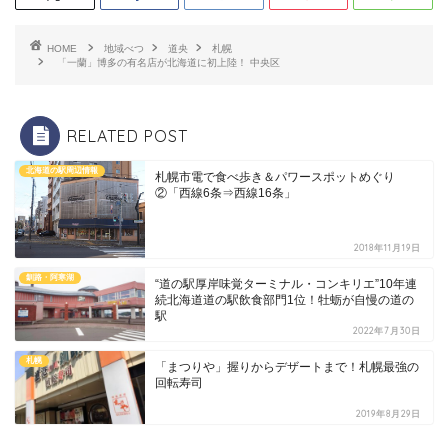
HOME
地域べつ
道央
札幌
「一蘭」博多の有名店が北海道に初上陸！ 中央区
RELATED POST
北海道の駅周辺情報
札幌市電で食べ歩き＆パワースポットめぐり
②「西線6条⇒西線16条」
2018年11月19日
釧路・阿寒湖
“道の駅厚岸味覚ターミナル・コンキリエ”10年連
続北海道道の駅飲食部門1位！牡蛎が自慢の道の
駅
2022年7月30日
札幌
「まつりや」握りからデザートまで！札幌最強の
回転寿司
2019年8月29日