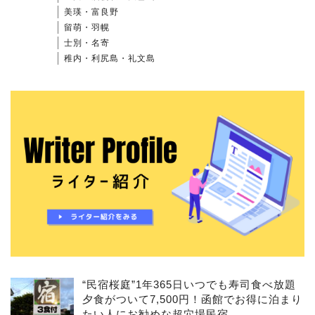
美瑛・富良野
留萌・羽幌
士別・名寄
稚内・利尻島・礼文島
“民宿桜庭”1年365日いつでも寿司食べ放題
夕食がついて7,500円！函館でお得に泊まり
たい人にお勧めな超穴場民宿