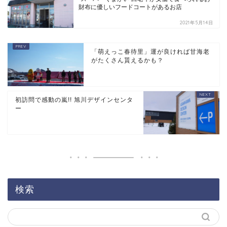
財布に優しいフードコートがあるお店
2021年5月14日
「萌えっこ春待里」運が良ければ甘海老
がたくさん貰えるかも？
初訪問で感動の嵐!! 旭川デザインセンタ
ー
検索