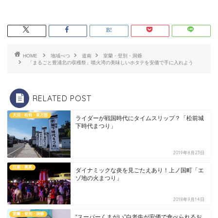
HOME
地域べつ
道南
室蘭・登別・洞爺
「まるごと豊浦北の収穫祭」噴火湾の美味しいホタテを安価で手に入れよう
RELATED POST
大沼・松前・長万部
ライダーが戦国時代にタイムスリップ？「松前城
下時代まつり」
2019年8月23日
江差・奥尻
ダイナミックな炎を見ごたえあり！上ノ国町「エ
ゾ地の火まつり」
2018年9月14日
室蘭・登別・洞爺
“スーパーくまがい”白老牛が安価で食べられるお