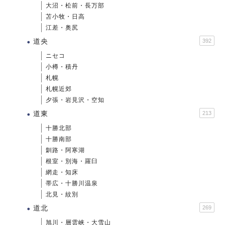
大沼・松前・長万部
苫小牧・日高
江差・奥尻
道央
392
ニセコ
小樽・積丹
札幌
札幌近郊
夕張・岩見沢・空知
道東
213
十勝北部
十勝南部
釧路・阿寒湖
根室・別海・羅臼
網走・知床
帯広・十勝川温泉
北見・紋別
道北
269
旭川・層雲峡・大雪山