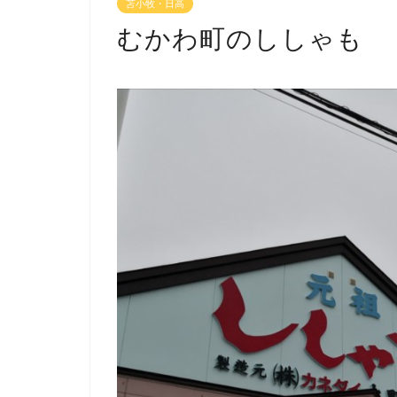
苫小牧・日高
むかわ町のししゃも