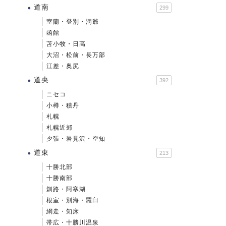
道南
299
室蘭・登別・洞爺
函館
苫小牧・日高
大沼・松前・長万部
江差・奥尻
道央
392
ニセコ
小樽・積丹
札幌
札幌近郊
夕張・岩見沢・空知
道東
213
十勝北部
十勝南部
釧路・阿寒湖
根室・別海・羅臼
網走・知床
帯広・十勝川温泉