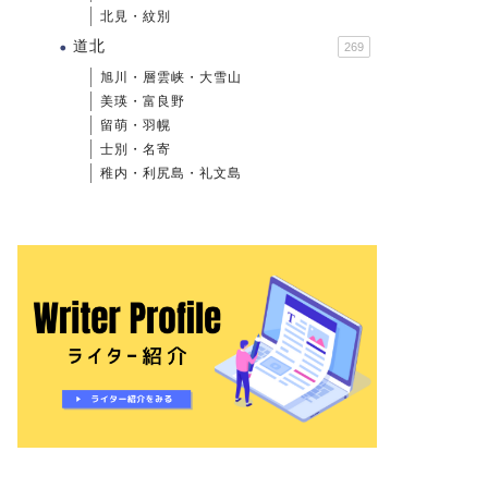
北見・紋別
道北
269
旭川・層雲峡・大雪山
美瑛・富良野
留萌・羽幌
士別・名寄
稚内・利尻島・礼文島