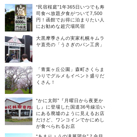
“民宿桜庭”1年365日いつでも寿
司食べ放題夕食がついて7,500
円！函館でお得に泊まりたい人
にお勧めな超穴場民宿
大黒摩季さんの実家札幌キムラ
ヤ直売の「うさぎのパン工房」
「青葉ヶ丘公園」森町さくらま
つりでグルメもイベント盛りだ
くさん！
“かに太郎”『月曜日から夜更か
し』に登場した国道36号線沿い
にある廃墟のように見えるお店
だけど、ワンコインでかにめし
が食べられるお店
“あまりょうの滝展望台”７合目