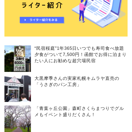
“民宿桜庭”1年365日いつでも寿司食べ放題
夕食がついて7,500円！函館でお得に泊まり
たい人にお勧めな超穴場民宿
大黒摩季さんの実家札幌キムラヤ直売の
「うさぎのパン工房」
「青葉ヶ丘公園」森町さくらまつりでグル
メもイベント盛りだくさん！