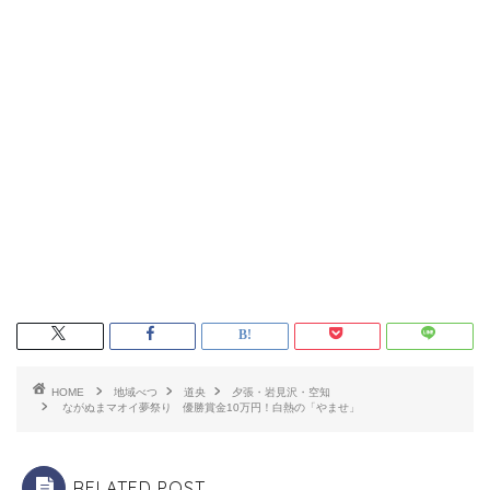
HOME
地域べつ
道央
夕張・岩見沢・空知
ながぬまマオイ夢祭り 優勝賞金10万円！白熱の「やませ」
RELATED POST