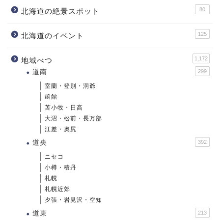
80
北海道の絶景スポット
125
北海道のイベント
1,172
地域べつ
道南
299
室蘭・登別・洞爺
函館
苫小牧・日高
大沼・松前・長万部
江差・奥尻
道央
392
ニセコ
小樽・積丹
札幌
札幌近郊
夕張・岩見沢・空知
道東
213