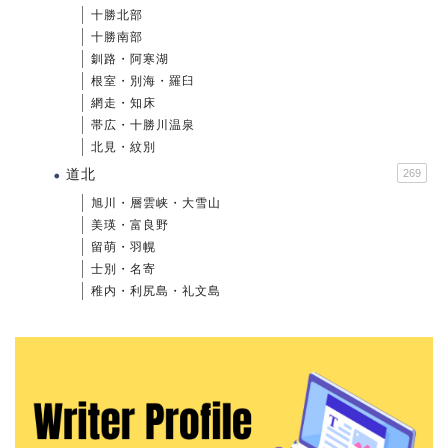
十勝北部
十勝南部
釧路・阿寒湖
根室・別海・羅臼
網走・知床
帯広・十勝川温泉
北見・紋別
道北
269
旭川・層雲峡・大雪山
美瑛・富良野
留萌・羽幌
士別・名寄
稚内・利尻島・礼文島