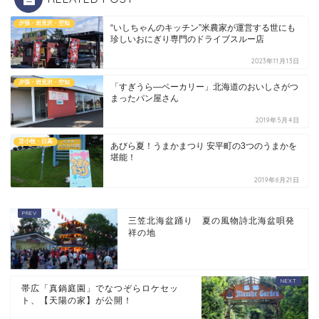
夕張・岩見沢・空知
“いしちゃんのキッチン”米農家が運営する世にも
珍しいおにぎり専門のドライブスルー店
2023年11月13日
夕張・岩見沢・空知
「すぎうら―ベーカリー」北海道のおいしさがつ
まったパン屋さん
2019年5月4日
苫小牧・日高
あびら夏！うまかまつり 安平町の3つのうまかを
堪能！
2019年6月21日
三笠北海盆踊り 夏の風物詩北海盆唄発
祥の地
帯広「真鍋庭園」でなつぞらロケセッ
ト、【天陽の家】が公開！