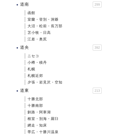
道南
299
函館
室蘭・登別・洞爺
大沼・松前・長万部
苫小牧・日高
江差・奥尻
道央
392
ニセコ
小樽・積丹
札幌
札幌近郊
夕張・岩見沢・空知
道東
213
十勝北部
十勝南部
釧路・阿寒湖
根室・別海・羅臼
網走・知床
帯広・十勝川温泉