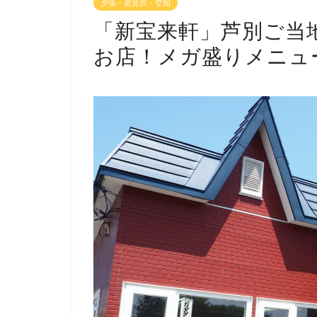
夕張・岩見沢・空知
「新宝来軒」芦別ご当
お店！メガ盛りメニュ