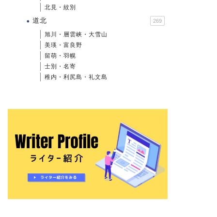
北見・紋別
道北
269
旭川・層雲峡・大雪山
美瑛・富良野
留萌・羽幌
士別・名寄
稚内・利尻島・礼文島