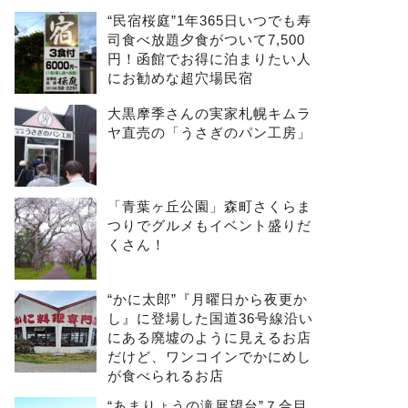
“民宿桜庭”1年365日いつでも寿
司食べ放題夕食がついて7,500
円！函館でお得に泊まりたい人
にお勧めな超穴場民宿
大黒摩季さんの実家札幌キムラ
ヤ直売の「うさぎのパン工房」
「青葉ヶ丘公園」森町さくらま
つりでグルメもイベント盛りだ
くさん！
“かに太郎”『月曜日から夜更か
し』に登場した国道36号線沿い
にある廃墟のように見えるお店
だけど、ワンコインでかにめし
が食べられるお店
“あまりょうの滝展望台”７合目