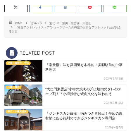
HOME
地域べつ
道北
旭川・層雲峡・大雪山
“梅屋アウトレットストア”シュークリームの梅屋のお得なアウトレット品が買え
るお店
RELATED POST
夕張・岩見沢・空知
「奉天楼」味も雰囲気も本格的！美唄駅前の中華
料理店
2021年2月15日
小樽・積丹
“大仁門東雲店”小樽の焼肉の〆は焼肉のタレのス
ープ割！？小樽独特な焼肉文化を味わおう
2021年7月12日
帯広・十勝川温泉
「ジンギスカン白樺」病みつき者続出！帯広の農
村部にある行列のできるジンギスカン専門店
2021年4月3日