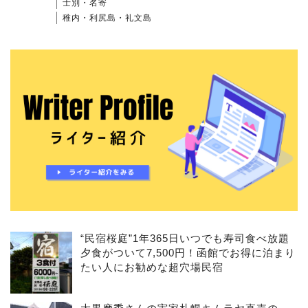
士別・名寄
稚内・利尻島・礼文島
“民宿桜庭”1年365日いつでも寿司食べ放題
夕食がついて7,500円！函館でお得に泊まり
たい人にお勧めな超穴場民宿