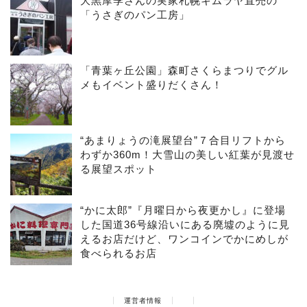
大黒摩季さんの実家札幌キムラヤ直売の
「うさぎのパン工房」
「青葉ヶ丘公園」森町さくらまつりでグル
メもイベント盛りだくさん！
“あまりょうの滝展望台”７合目リフトから
わずか360m！大雪山の美しい紅葉が見渡せ
る展望スポット
“かに太郎”『月曜日から夜更かし』に登場
した国道36号線沿いにある廃墟のように見
えるお店だけど、ワンコインでかにめしが
食べられるお店
運営者情報