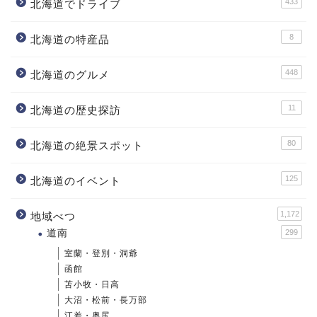
433
北海道でドライブ
8
北海道の特産品
448
北海道のグルメ
11
北海道の歴史探訪
80
北海道の絶景スポット
125
北海道のイベント
1,172
地域べつ
道南
299
室蘭・登別・洞爺
函館
苫小牧・日高
大沼・松前・長万部
江差・奥尻