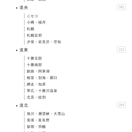
道央
392
ニセコ
小樽・積丹
札幌
札幌近郊
夕張・岩見沢・空知
道東
213
十勝北部
十勝南部
釧路・阿寒湖
根室・別海・羅臼
網走・知床
帯広・十勝川温泉
北見・紋別
道北
269
旭川・層雲峡・大雪山
美瑛・富良野
留萌・羽幌