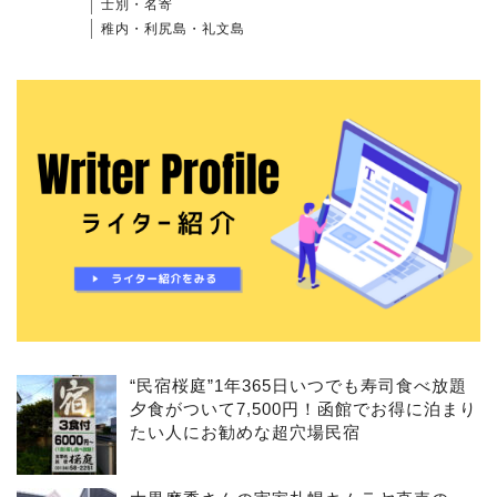
士別・名寄
稚内・利尻島・礼文島
“民宿桜庭”1年365日いつでも寿司食べ放題
夕食がついて7,500円！函館でお得に泊まり
たい人にお勧めな超穴場民宿