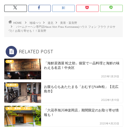
HOME
地域べつ
道北
美瑛・富良野
バームクーヘン専門店Haus Von Frau Kurosawa(ハウス フォン フラウ クロサ
ワ)！お取り寄せも！！富良野
RELATED POST
札幌
「海鮮居酒屋 蛇之助」個室で一品料理と海鮮の味
わえる名店！中央区
2021年1月29日
札幌近郊
お腹も心もあたたまる「おむすびcafe粒」【北広
島市】
2022年1月19日
旭川・層雲峡・大雪山
「六花亭旭川神楽岡店」期間限定のお取り寄せ情
報も！
2020年4月20日