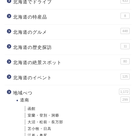
433
北海道でドライブ
8
北海道の特産品
448
北海道のグルメ
11
北海道の歴史探訪
80
北海道の絶景スポット
125
北海道のイベント
1,172
地域べつ
道南
299
函館
室蘭・登別・洞爺
大沼・松前・長万部
苫小牧・日高
江差・奥尻