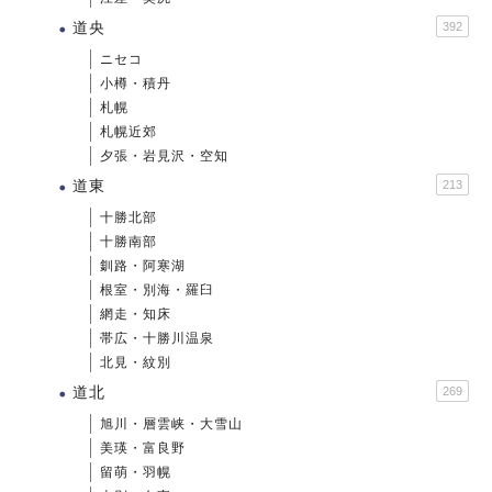
道央
392
ニセコ
小樽・積丹
札幌
札幌近郊
夕張・岩見沢・空知
道東
213
十勝北部
十勝南部
釧路・阿寒湖
根室・別海・羅臼
網走・知床
帯広・十勝川温泉
北見・紋別
道北
269
旭川・層雲峡・大雪山
美瑛・富良野
留萌・羽幌