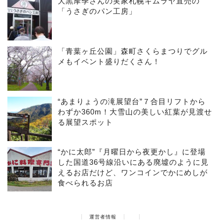
大黒摩季さんの実家札幌キムラヤ直売の
「うさぎのパン工房」
「青葉ヶ丘公園」森町さくらまつりでグル
メもイベント盛りだくさん！
“あまりょうの滝展望台”７合目リフトから
わずか360m！大雪山の美しい紅葉が見渡せ
る展望スポット
“かに太郎”『月曜日から夜更かし』に登場
した国道36号線沿いにある廃墟のように見
えるお店だけど、ワンコインでかにめしが
食べられるお店
運営者情報