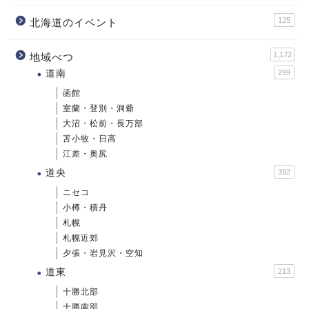
125
北海道のイベント
1,172
地域べつ
道南
299
函館
室蘭・登別・洞爺
大沼・松前・長万部
苫小牧・日高
江差・奥尻
道央
392
ニセコ
小樽・積丹
札幌
札幌近郊
夕張・岩見沢・空知
道東
213
十勝北部
十勝南部