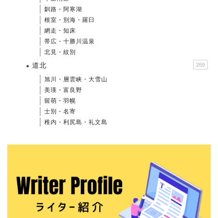
釧路・阿寒湖
根室・別海・羅臼
網走・知床
帯広・十勝川温泉
北見・紋別
道北
269
旭川・層雲峡・大雪山
美瑛・富良野
留萌・羽幌
士別・名寄
稚内・利尻島・礼文島