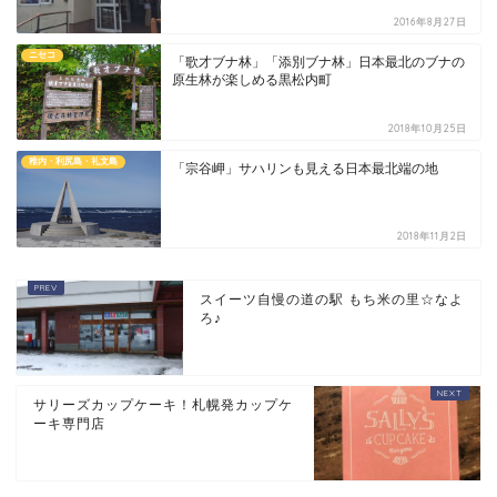
2016年8月27日
ニセコ
「歌才ブナ林」「添別ブナ林」日本最北のブナの
原生林が楽しめる黒松内町
2018年10月25日
稚内・利尻島・礼文島
「宗谷岬」サハリンも見える日本最北端の地
2018年11月2日
スイーツ自慢の道の駅 もち米の里☆なよ
ろ♪
サリーズカップケーキ！札幌発カップケ
ーキ専門店