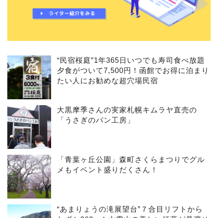
“民宿桜庭”1年365日いつでも寿司食べ放題
夕食がついて7,500円！函館でお得に泊まり
たい人にお勧めな超穴場民宿
大黒摩季さんの実家札幌キムラヤ直売の
「うさぎのパン工房」
「青葉ヶ丘公園」森町さくらまつりでグル
メもイベント盛りだくさん！
“あまりょうの滝展望台”７合目リフトから