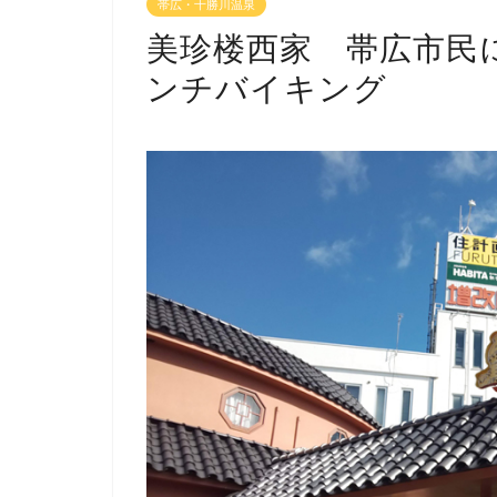
帯広・十勝川温泉
美珍楼西家 帯広市民
ンチバイキング