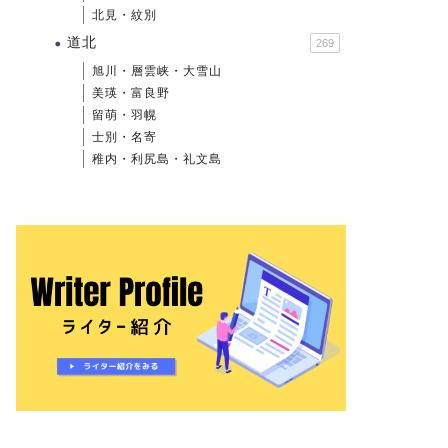
北見・紋別
道北
269
旭川・層雲峡・大雪山
美瑛・富良野
留萌・羽幌
士別・名寄
稚内・利尻島・礼文島