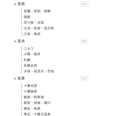
道南
299
室蘭・登別・洞爺
函館
苫小牧・日高
大沼・松前・長万部
江差・奥尻
道央
392
ニセコ
小樽・積丹
札幌
札幌近郊
夕張・岩見沢・空知
道東
213
十勝北部
十勝南部
釧路・阿寒湖
根室・別海・羅臼
網走・知床
帯広・十勝川温泉