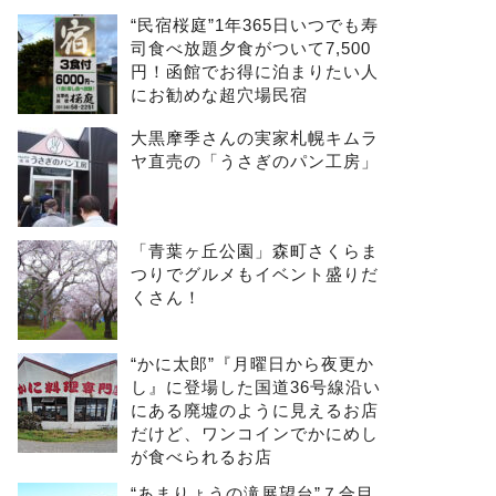
“民宿桜庭”1年365日いつでも寿
司食べ放題夕食がついて7,500
円！函館でお得に泊まりたい人
にお勧めな超穴場民宿
大黒摩季さんの実家札幌キムラ
ヤ直売の「うさぎのパン工房」
「青葉ヶ丘公園」森町さくらま
つりでグルメもイベント盛りだ
くさん！
“かに太郎”『月曜日から夜更か
し』に登場した国道36号線沿い
にある廃墟のように見えるお店
だけど、ワンコインでかにめし
が食べられるお店
“あまりょうの滝展望台”７合目