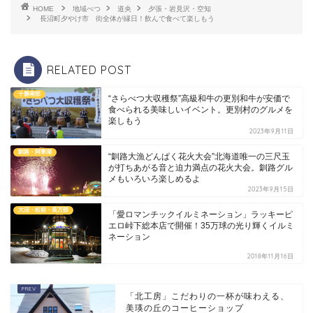
HOME
地域べつ
道央
夕張・岩見沢・空知
長沼町夕やけ市 街全体が縁日！飲んで食べて楽しもう
RELATED POST
十勝南部
“さらべつ大収穫祭”高級和牛の更別和牛が安価で
食べられる美味しいイベント。更別村のグルメを
楽しもう
2023年9月11日
釧路・阿寒湖
“釧路大漁どんぱく花火大会”北海道唯一の三尺玉
が打ちあがる音と迫力満点の花火大会。釧路グル
メもいろいろ楽しめるよ
2023年9月15日
大沼・松前・長万部
「愛ロマンチックイルミネーション」ラッキーピ
エロ峠下総本店で開催！35万球の光り輝くイルミ
ネーション
2018年11月16日
「北工房」こだわりの一杯が味わえる、
美瑛の丘のコーヒーショップ