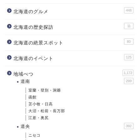
448
北海道のグルメ
11
北海道の歴史探訪
80
北海道の絶景スポット
125
北海道のイベント
1,172
地域べつ
道南
299
室蘭・登別・洞爺
函館
苫小牧・日高
大沼・松前・長万部
江差・奥尻
道央
392
ニセコ