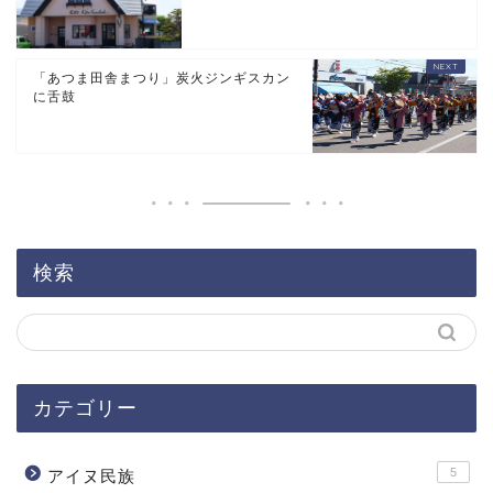
「あつま田舎まつり」炭火ジンギスカン
に舌鼓
検索
カテゴリー
5
アイヌ民族