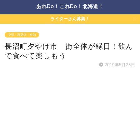
あれDo！これDo！北海道！
ライターさん募集！
夕張・岩見沢・空知
長沼町夕やけ市 街全体が縁日！飲ん
で食べて楽しもう
2019年5月25日