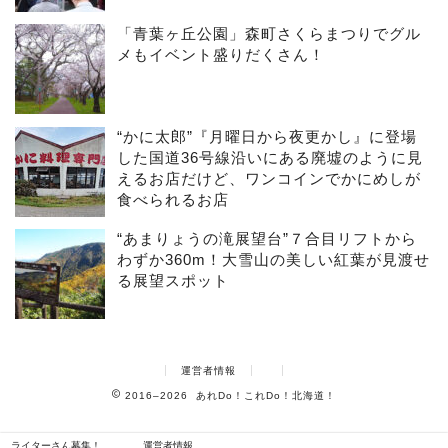
「青葉ヶ丘公園」森町さくらまつりでグル
メもイベント盛りだくさん！
“かに太郎”『月曜日から夜更かし』に登場
した国道36号線沿いにある廃墟のように見
えるお店だけど、ワンコインでかにめしが
食べられるお店
“あまりょうの滝展望台”７合目リフトから
わずか360m！大雪山の美しい紅葉が見渡せ
る展望スポット
運営者情報
2016–2026 あれDo！これDo！北海道！
ライターさん募集！
運営者情報