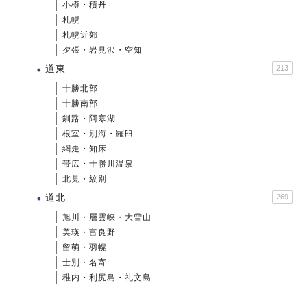
小樽・積丹
札幌
札幌近郊
夕張・岩見沢・空知
道東
213
十勝北部
十勝南部
釧路・阿寒湖
根室・別海・羅臼
網走・知床
帯広・十勝川温泉
北見・紋別
道北
269
旭川・層雲峡・大雪山
美瑛・富良野
留萌・羽幌
士別・名寄
稚内・利尻島・礼文島