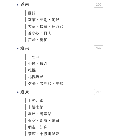
道南
299
函館
室蘭・登別・洞爺
大沼・松前・長万部
苫小牧・日高
江差・奥尻
道央
392
ニセコ
小樽・積丹
札幌
札幌近郊
夕張・岩見沢・空知
道東
213
十勝北部
十勝南部
釧路・阿寒湖
根室・別海・羅臼
網走・知床
帯広・十勝川温泉