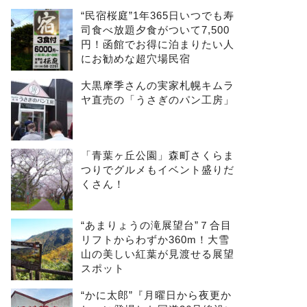
“民宿桜庭”1年365日いつでも寿
司食べ放題夕食がついて7,500
円！函館でお得に泊まりたい人
にお勧めな超穴場民宿
大黒摩季さんの実家札幌キムラ
ヤ直売の「うさぎのパン工房」
「青葉ヶ丘公園」森町さくらま
つりでグルメもイベント盛りだ
くさん！
“あまりょうの滝展望台”７合目
リフトからわずか360m！大雪
山の美しい紅葉が見渡せる展望
スポット
“かに太郎”『月曜日から夜更か