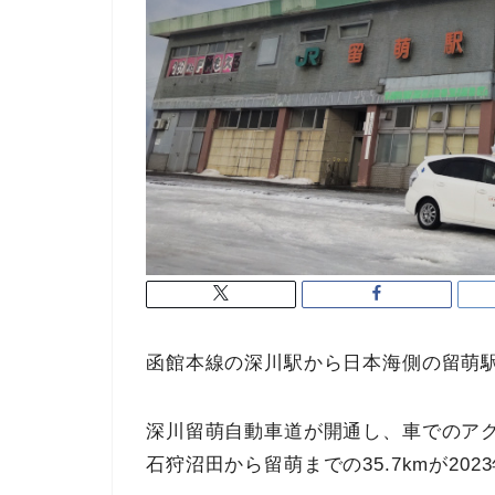
函館本線の深川駅から日本海側の留萌
深川留萌自動車道が開通し、車でのア
石狩沼田から留萌までの35.7kmが20