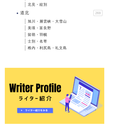
北見・紋別
道北
269
旭川・層雲峡・大雪山
美瑛・富良野
留萌・羽幌
士別・名寄
稚内・利尻島・礼文島