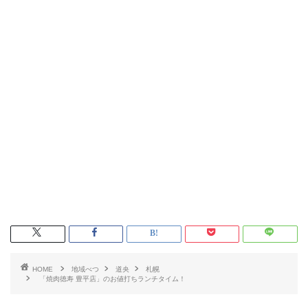
HOME
地域べつ
道央
札幌
「焼肉徳寿 豊平店」のお値打ちランチタイム！