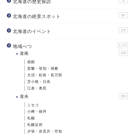
11
北海道の歴史探訪
80
北海道の絶景スポット
125
北海道のイベント
1,172
地域べつ
道南
299
函館
室蘭・登別・洞爺
大沼・松前・長万部
苫小牧・日高
江差・奥尻
道央
392
ニセコ
小樽・積丹
札幌
札幌近郊
夕張・岩見沢・空知