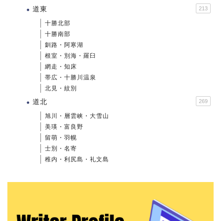
道東
213
十勝北部
十勝南部
釧路・阿寒湖
根室・別海・羅臼
網走・知床
帯広・十勝川温泉
北見・紋別
道北
269
旭川・層雲峡・大雪山
美瑛・富良野
留萌・羽幌
士別・名寄
稚内・利尻島・礼文島