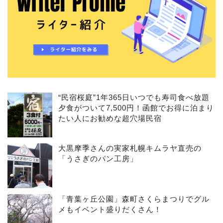
“民宿桜庭”1年365日いつでも寿司食べ放題
夕食がついて7,500円！函館でお得に泊まり
たい人にお勧めな超穴場民宿
大黒摩季さんの実家札幌キムラヤ直売の
「うさぎのパン工房」
「青葉ヶ丘公園」森町さくらまつりでグル
メもイベント盛りだくさん！