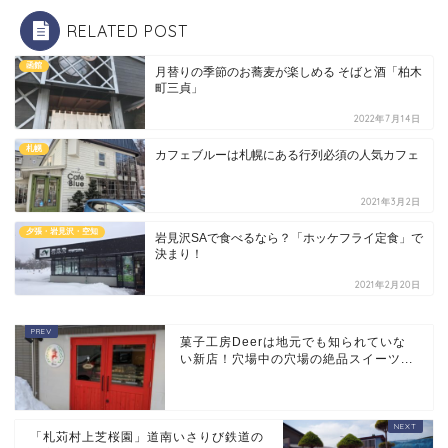
RELATED POST
函館
月替りの季節のお蕎麦が楽しめる そばと酒「柏木
町三貞」
2022年7月14日
札幌
カフェブルーは札幌にある行列必須の人気カフェ
2021年3月2日
夕張・岩見沢・空知
岩見沢SAで食べるなら？「ホッケフライ定食」で
決まり！
2021年2月20日
菓子工房Deerは地元でも知られていな
い新店！穴場中の穴場の絶品スイーツ...
「札苅村上芝桜園」道南いさりび鉄道の