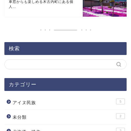
車窓からも楽しめる木古内町にある個
人...
検索
カテゴリー
5
アイヌ民族
2
未分類
2