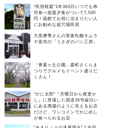
“民宿桜庭”1年365日いつでも寿
司食べ放題夕食がついて7,500
円！函館でお得に泊まりたい人
にお勧めな超穴場民宿
大黒摩季さんの実家札幌キムラ
ヤ直売の「うさぎのパン工房」
「青葉ヶ丘公園」森町さくらま
つりでグルメもイベント盛りだ
くさん！
“かに太郎”『月曜日から夜更か
し』に登場した国道36号線沿い
にある廃墟のように見えるお店
だけど、ワンコインでかにめし
が食べられるお店
“あまりょうの滝展望台”７合目