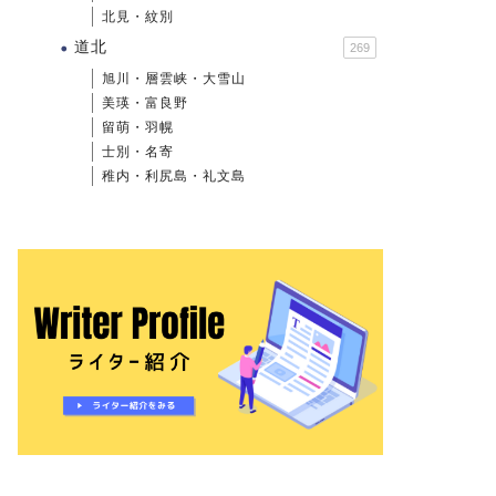
北見・紋別
道北
269
旭川・層雲峡・大雪山
美瑛・富良野
留萌・羽幌
士別・名寄
稚内・利尻島・礼文島