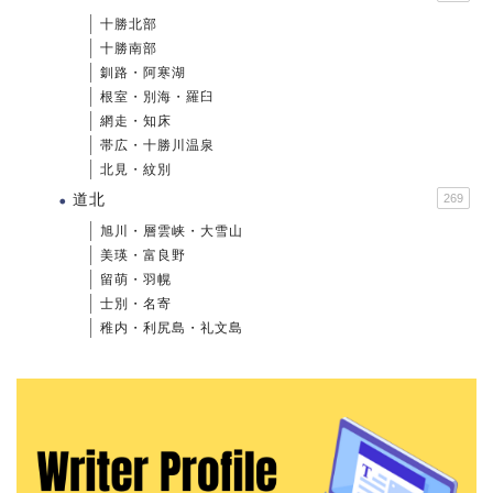
十勝北部
十勝南部
釧路・阿寒湖
根室・別海・羅臼
網走・知床
帯広・十勝川温泉
北見・紋別
道北
269
旭川・層雲峡・大雪山
美瑛・富良野
留萌・羽幌
士別・名寄
稚内・利尻島・礼文島