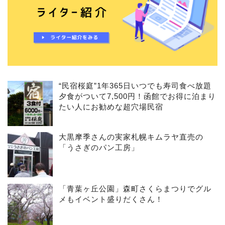
“民宿桜庭”1年365日いつでも寿司食べ放題
夕食がついて7,500円！函館でお得に泊まり
たい人にお勧めな超穴場民宿
大黒摩季さんの実家札幌キムラヤ直売の
「うさぎのパン工房」
「青葉ヶ丘公園」森町さくらまつりでグル
メもイベント盛りだくさん！