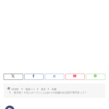
HOME
地域べつ
道央
札幌
新月堂！９月にオープンしたばかりの札幌の白玉団子専門店って？