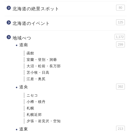
80
北海道の絶景スポット
125
北海道のイベント
1,172
地域べつ
道南
299
函館
室蘭・登別・洞爺
大沼・松前・長万部
苫小牧・日高
江差・奥尻
道央
392
ニセコ
小樽・積丹
札幌
札幌近郊
夕張・岩見沢・空知
道東
213