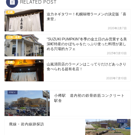
RELATED POST
札幌
迫力ネギタワー！札幌味噌ラーメンの決定版「喜
来登」
2020年2月7日
士別・名寄
“SUZUKI PUMPKIN”冬季の金土日のみ営業する美
深町特産のかぼちゃをたっぷり使った料理が楽し
める穴場的カフェ
2023年3月10日
札幌
山嵐清田店のラーメンはこってりだけどあっさり
食べられる超有名店！
2020年7月10日
小樽駅 道内初の鉄骨鉄筋コンクリート
駅舎
廃線・岩内線跡探訪