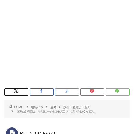
HOME
地域べつ
道央
夕張・岩見沢・空知
宮島沼で感動 早朝に一斉に飛び立つマガンのねぐら立ち
RELATED POST