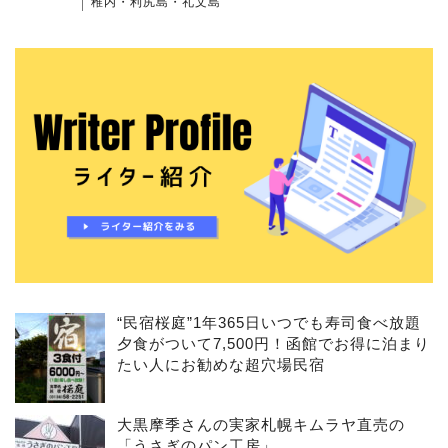
稚内・利尻島・礼文島
“民宿桜庭”1年365日いつでも寿司食べ放題
夕食がついて7,500円！函館でお得に泊まり
たい人にお勧めな超穴場民宿
大黒摩季さんの実家札幌キムラヤ直売の
「うさぎのパン工房」