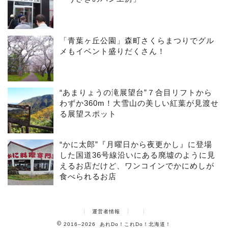
「青葉ヶ丘公園」森町さくらまつりでグル
メもイベント盛りだくさん！
“あまりょうの滝展望台”７合目リフトから
わずか360m！大雪山の美しい紅葉が見渡せ
る展望スポット
“かに太郎”『月曜日から夜更かし』に登場
した国道36号線沿いにある廃墟のように見
えるお店だけど、ワンコインでかにめしが
食べられるお店
運営者情報
2016–2026 あれDo！これDo！北海道！