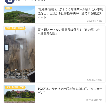
函館
“龍神堂(雷落とし)”１００年間草木が映えない不思
議な山。山頂からは津軽海峡が一望できる絶景ス
ポット
2023年7月6日
大沼・松前・長万部
高さ15メートルの間歇泉は必見！「道の駅 しか
べ間歇泉公園」
2018年9月22日
夕張・岩見沢・空知
102万本のリナリアが咲き誇る由仁町の“ゆにガー
デン“
2020年6月27日