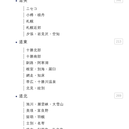
道央
392
ニセコ
小樽・積丹
札幌
札幌近郊
夕張・岩見沢・空知
道東
213
十勝北部
十勝南部
釧路・阿寒湖
根室・別海・羅臼
網走・知床
帯広・十勝川温泉
北見・紋別
道北
269
旭川・層雲峡・大雪山
美瑛・富良野
留萌・羽幌
士別・名寄