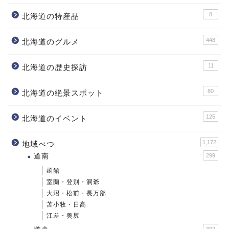
8
北海道の特産品
448
北海道のグルメ
11
北海道の歴史探訪
80
北海道の絶景スポット
125
北海道のイベント
1,172
地域べつ
道南
299
函館
室蘭・登別・洞爺
大沼・松前・長万部
苫小牧・日高
江差・奥尻