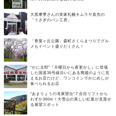
大黒摩季さんの実家札幌キムラヤ直売の
「うさぎのパン工房」
「青葉ヶ丘公園」森町さくらまつりでグル
メもイベント盛りだくさん！
“かに太郎”『月曜日から夜更かし』に登場
した国道36号線沿いにある廃墟のように見
えるお店だけど、ワンコインでかにめしが
食べられるお店
“あまりょうの滝展望台”７合目リフトから
わずか360m！大雪山の美しい紅葉が見渡せ
る展望スポット