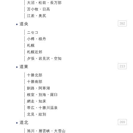
大沼・松前・長万部
苫小牧・日高
江差・奥尻
道央
392
ニセコ
小樽・積丹
札幌
札幌近郊
夕張・岩見沢・空知
道東
213
十勝北部
十勝南部
釧路・阿寒湖
根室・別海・羅臼
網走・知床
帯広・十勝川温泉
北見・紋別
道北
269
旭川・層雲峡・大雪山