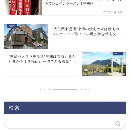
るワンコインラーメン！中央区
2020年11月12日
“大仁門東雲店”小樽の焼肉の〆は焼肉の
タレのスープ割！？小樽独特な焼肉文...
“羊蹄パノラマテラス”早朝は雲海も見ら
れるかも！羊蹄山が一望できる標高7...
検索