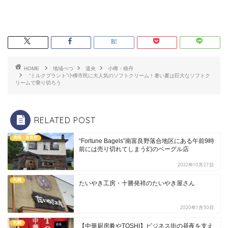
HOME
地域べつ
道央
小樽・積丹
“ミルクプラント”小樽市民に大人気のソフトクリーム！暑い夏は巨大なソフトク
リームで乗り切ろう
RELATED POST
美瑛・富良野
“Fortune Bagels”南富良野落合地区にある午前9時
前には売り切れてしまう幻のベーグル店
2022年10月27日
札幌
たいやき工房・十勝発祥のたいやき屋さん
2020年1月30日
札幌
【中華厨房肴やTOSHI】ビジネス街の昼夜を支え