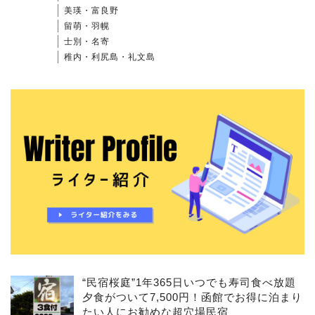
美瑛・富良野
留萌・羽幌
士別・名寄
稚内・利尻島・礼文島
“民宿桜庭”1年365日いつでも寿司食べ放題
夕食がついて7,500円！函館でお得に泊まり
たい人にお勧めな超穴場民宿