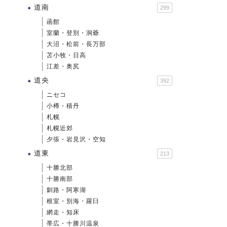
道南
299
函館
室蘭・登別・洞爺
大沼・松前・長万部
苫小牧・日高
江差・奥尻
道央
392
ニセコ
小樽・積丹
札幌
札幌近郊
夕張・岩見沢・空知
道東
213
十勝北部
十勝南部
釧路・阿寒湖
根室・別海・羅臼
網走・知床
帯広・十勝川温泉