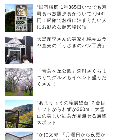
“民宿桜庭”1年365日いつでも寿
司食べ放題夕食がついて7,500
円！函館でお得に泊まりたい人
にお勧めな超穴場民宿
大黒摩季さんの実家札幌キムラ
ヤ直売の「うさぎのパン工房」
「青葉ヶ丘公園」森町さくらま
つりでグルメもイベント盛りだ
くさん！
“あまりょうの滝展望台”７合目
リフトからわずか360m！大雪
山の美しい紅葉が見渡せる展望
スポット
“かに太郎”『月曜日から夜更か