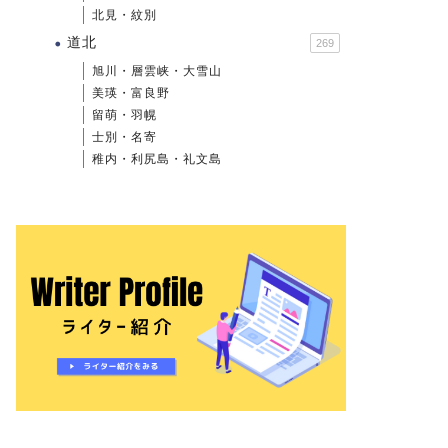
北見・紋別
道北
269
旭川・層雲峡・大雪山
美瑛・富良野
留萌・羽幌
士別・名寄
稚内・利尻島・礼文島