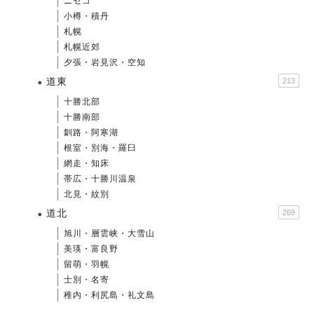
ニセコ
小樽・積丹
札幌
札幌近郊
夕張・岩見沢・空知
道東
213
十勝北部
十勝南部
釧路・阿寒湖
根室・別海・羅臼
網走・知床
帯広・十勝川温泉
北見・紋別
道北
269
旭川・層雲峡・大雪山
美瑛・富良野
留萌・羽幌
士別・名寄
稚内・利尻島・礼文島