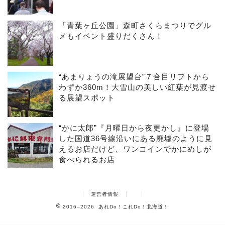
「青葉ヶ丘公園」森町さくらまつりでグル
メもイベント盛りだくさん！
“あまりょうの滝展望台”７合目リフトから
わずか360m！大雪山の美しい紅葉が見渡せ
る展望スポット
“かに太郎”『月曜日から夜更かし』に登場
した国道36号線沿いにある廃墟のように見
えるお店だけど、ワンコインでかにめしが
食べられるお店
運営者情報
2016–2026 あれDo！これDo！北海道！