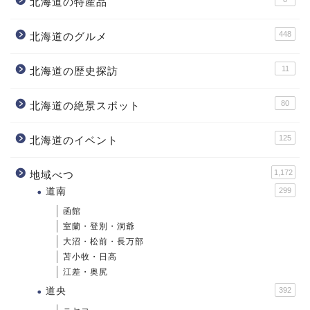
北海道の特産品
448
北海道のグルメ
11
北海道の歴史探訪
80
北海道の絶景スポット
125
北海道のイベント
1,172
地域べつ
道南
299
函館
室蘭・登別・洞爺
大沼・松前・長万部
苫小牧・日高
江差・奥尻
道央
392