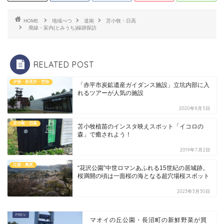
HOME
地域べつ
道南
苫小牧・日高
廃線・富内(とみうち)線跡探訪
RELATED POST
夕張・岩見沢・空知
「赤平市炭鉱遺産ガイダンス施設」立坑内部に入
れるツアーが人気の施設
2020年8月5日
苫小牧・日高
苫小牧植苗のインスタ映えスポット「イコロの
森」で癒されよう！
2019年7月2日
江差・奥尻
“花沢公園”中世ロマンあふれる15世紀の居城跡。
桜満開の頃は一面桜の海となる超穴場桜スポット
2023年3月30日
マオイの丘公園・長沼町の新鮮野菜が買