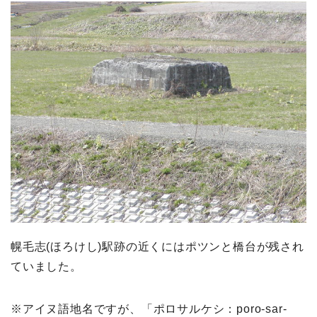
幌毛志(ほろけし)駅跡の近くにはポツンと橋台が残され
ていました。
※アイヌ語地名ですが、「ポロサルケシ：poro-sar-