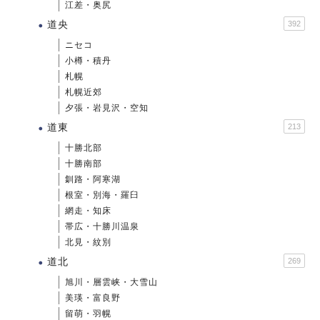
江差・奥尻
道央
392
ニセコ
小樽・積丹
札幌
札幌近郊
夕張・岩見沢・空知
道東
213
十勝北部
十勝南部
釧路・阿寒湖
根室・別海・羅臼
網走・知床
帯広・十勝川温泉
北見・紋別
道北
269
旭川・層雲峡・大雪山
美瑛・富良野
留萌・羽幌