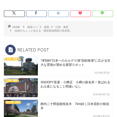
HOME
地域べつ
道南
江差・奥尻
由来がちょっと笑える「奥尻島南西部の奇岩群」
RELATED POST
北見・紋別
“津別峠”日本一のカルデラ湖“屈斜路湖”に広がる壮
大な雲海が望める展望スポット
2021年9月3日
小樽・積丹
SNOOPY茶屋・小樽店 小樽の新名所！喜ばれる
お土産になること間違いなし
2020年8月11日
苫小牧・日高
静内二十間道路桜並木 7km続く日本屈折の桜並
木
2019年4月21日