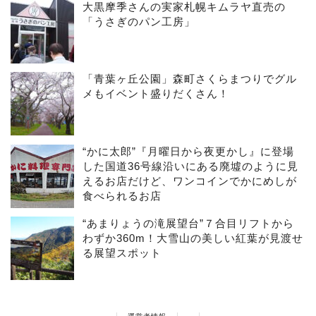
大黒摩季さんの実家札幌キムラヤ直売の
「うさぎのパン工房」
「青葉ヶ丘公園」森町さくらまつりでグル
メもイベント盛りだくさん！
“かに太郎”『月曜日から夜更かし』に登場
した国道36号線沿いにある廃墟のように見
えるお店だけど、ワンコインでかにめしが
食べられるお店
“あまりょうの滝展望台”７合目リフトから
わずか360m！大雪山の美しい紅葉が見渡せ
る展望スポット