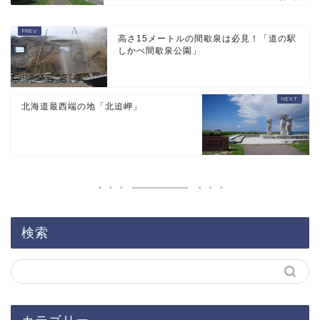
高さ15メートルの間歇泉は必見！「道の駅
しかべ間歇泉公園」
北海道最西端の地「北追岬」
検索
カテゴリー