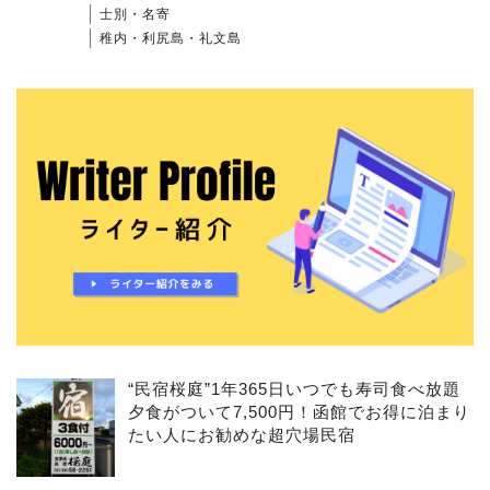
士別・名寄
稚内・利尻島・礼文島
“民宿桜庭”1年365日いつでも寿司食べ放題
夕食がついて7,500円！函館でお得に泊まり
たい人にお勧めな超穴場民宿