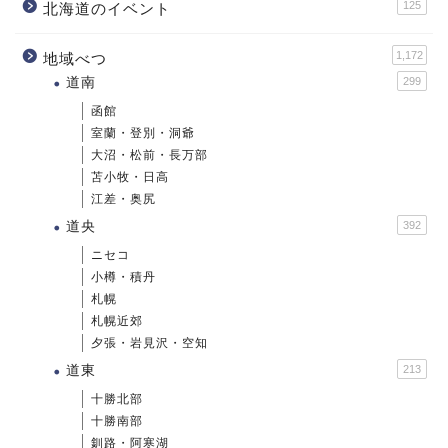
125
北海道のイベント
1,172
地域べつ
道南
299
函館
室蘭・登別・洞爺
大沼・松前・長万部
苫小牧・日高
江差・奥尻
道央
392
ニセコ
小樽・積丹
札幌
札幌近郊
夕張・岩見沢・空知
道東
213
十勝北部
十勝南部
釧路・阿寒湖