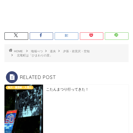
HOME
地域べつ
道央
夕張・岩見沢・空知
北竜町は「ひまわりの里」
RELATED POST
旭川・層雲峡・大雪山
こたんまつり行ってきた！