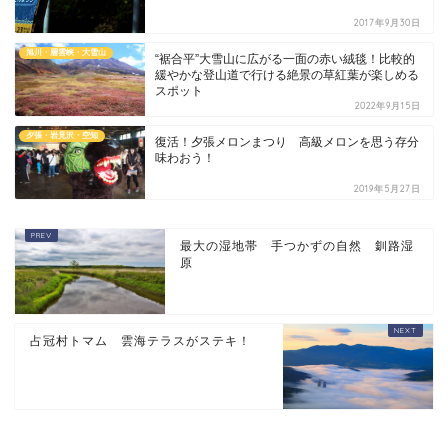
2017年9月30日
旭川・層雲峡・大雪山
“裾合平”大雪山に広がる一面の赤い絨毯！比較的
緩やかな登山道で行ける絶景の草紅葉が楽しめる
スポット
2022年9月15日
夕張・岩見沢・空知
復活！夕張メロンまつり 高級メロンを思う存分
味わおう！
2019年5月27日
最大の湿地帯 手つかずの自然 釧路湿
原
占冠村トマム 雲海テラスがステキ！