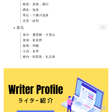
根室・別海・羅臼
網走・知床
帯広・十勝川温泉
北見・紋別
道北
269
旭川・層雲峡・大雪山
美瑛・富良野
留萌・羽幌
士別・名寄
稚内・利尻島・礼文島