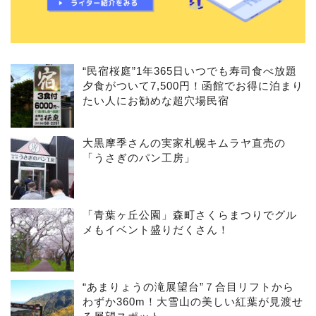
“民宿桜庭”1年365日いつでも寿司食べ放題
夕食がついて7,500円！函館でお得に泊まり
たい人にお勧めな超穴場民宿
大黒摩季さんの実家札幌キムラヤ直売の
「うさぎのパン工房」
「青葉ヶ丘公園」森町さくらまつりでグル
メもイベント盛りだくさん！
“あまりょうの滝展望台”７合目リフトから
わずか360m！大雪山の美しい紅葉が見渡せ